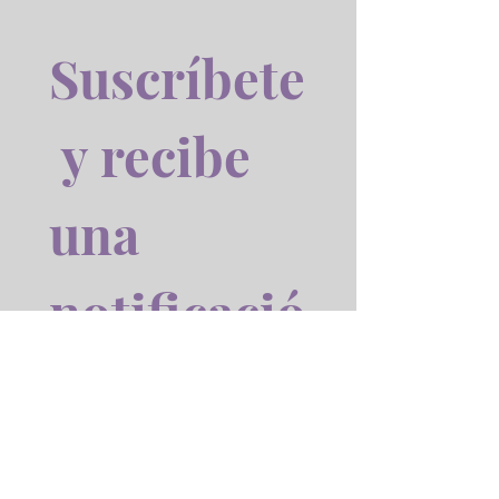
Suscríbete
 y recibe 
una 
notificació
n cuando 
el libro 